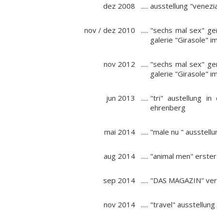
dez 2008
.....
ausstellung "venezi
nov / dez 2010
.....
"sechs mal sex" gem
galerie "Girasole" i
nov 2012
.....
"sechs mal sex" gem
galerie "Girasole" i
jun 2013
.....
"tri" austellung in
ehrenberg
mai 2014
.....
"male nu " ausstellu
aug 2014
.....
"animal men" erster
sep 2014
.....
"DAS MAGAZIN" verö
nov 2014
.....
"travel" ausstellun