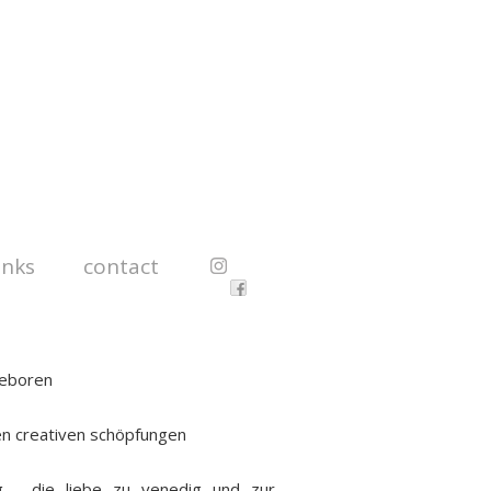
inks
contact
geboren
n creativen schöpfungen
g - die liebe zu venedig und zur