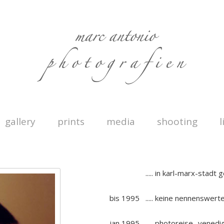
gallery
prints
media
shooting
l
.....
in karl-marx-stadt 
bis 1995
.....
keine nennenswerte
jan 1995
.....
photoreise venedi