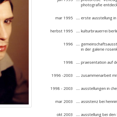
photografie entdec
mar 1995
.....
erste ausstellung i
herbst 1995
.....
kulturbrauerrei berli
1996
.....
gemeinschaftsausst
in der galerie rose
1998
.....
praesentation auf d
1996 -2003
.....
zusammenarbeit mit
1998 - 2003
.....
ausstellungen in che
mar 2003
.....
assistenz bei henni
okt 2003
.....
ausstellung bei den