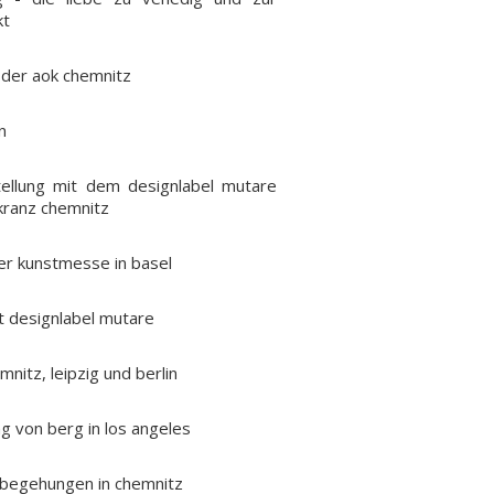
kt
n der aok chemnitz
n
ellung mit dem designlabel mutare
nkranz chemnitz
er kunstmesse in basel
 designlabel mutare
mnitz, leipzig und berlin
ng von berg in los angeles
 begehungen in chemnitz